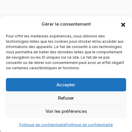
Gérer le consentement
Pour offrir les meilleures expériences, nous utilisons des
technologies telles que les cookies pour stocker et/ou accéder aux
informations des appareils. Le fait de consentir à ces technologies
nous permettra de traiter des données telles que le comportement
de navigation ou les ID uniques sur ce site. Le fait de ne pas
YubiGeek est un média français dédié aux nouvelles
consentir ou de retirer son consentement peut avoir un effet négatif
sur certaines caractéristiques et fonctions.
technologies, à la culture geek et au numérique. Fondé par
Maxence, le site partage depuis plus de 10 ans des
actualités, guides, tests et analyses autour de l’innovation,
Accepter
du web, du gaming et de la science, avec une approche
accessible et passionnée.
Refuser
PAGES
CATÉGORIES
YUBIGEEK
Voir les préférences
© 2025 YubiGeek. Tous droits réservés.
Politique de confidentialité
Politique de confidentialité