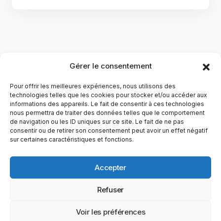
Gérer le consentement
Pour offrir les meilleures expériences, nous utilisons des
technologies telles que les cookies pour stocker et/ou accéder aux
informations des appareils. Le fait de consentir à ces technologies
nous permettra de traiter des données telles que le comportement
de navigation ou les ID uniques sur ce site. Le fait de ne pas
YubiGeek est un média français dédié aux nouvelles
consentir ou de retirer son consentement peut avoir un effet négatif
sur certaines caractéristiques et fonctions.
technologies, à la culture geek et au numérique. Fondé par
Maxence, le site partage depuis plus de 10 ans des
actualités, guides, tests et analyses autour de l’innovation,
Accepter
du web, du gaming et de la science, avec une approche
accessible et passionnée.
Refuser
PAGES
CATÉGORIES
YUBIGEEK
Voir les préférences