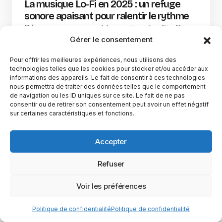
La musique Lo-Fi en 2025 : un refuge
sonore apaisant pour ralentir le rythme
Découvrez comment la musique Lo-Fi offre
Gérer le consentement
une atmosphère apaisante, parfaite pour se
détendre, travailler ou…
Pour offrir les meilleures expériences, nous utilisons des
technologies telles que les cookies pour stocker et/ou accéder aux
Maxence Rose
21 juillet 2025
informations des appareils. Le fait de consentir à ces technologies
nous permettra de traiter des données telles que le comportement
de navigation ou les ID uniques sur ce site. Le fait de ne pas
consentir ou de retirer son consentement peut avoir un effet négatif
sur certaines caractéristiques et fonctions.
Accepter
Refuser
Voir les préférences
Politique de confidentialité
Politique de confidentialité
YubiGeek est un média français dédié aux nouvelles