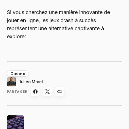
Si vous cherchez une manière innovante de
jouer en ligne, les jeux crash à succès
représentent une alternative captivante à
explorer.
Casino
Julien Morel
PARTAGER