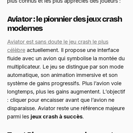
plus connus et les plus appréciés des joueurs :
Aviator : le pionnier des jeux crash
modernes
Aviator est sans doute le jeu crash le plus
célèbre
actuellement. Il propose une interface
fluide avec un avion qui symbolise la montée du
multiplicateur. Le jeu se distingue par son mode
automatique, son animation immersive et son
système de gains progressifs. Plus l’avion vole
longtemps, plus les gains augmentent. L’objectif
: cliquer pour encaisser avant que l’avion ne
disparaisse. Aviator reste une référence majeure
parmi les
jeux crash à succès
.