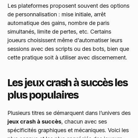
Les plateformes proposent souvent des options
de personnalisation : mise initiale, arrêt
automatique des gains, nombre de paris
simultanés, limite de pertes, etc. Certains
joueurs choisissent même d’automatiser leurs
sessions avec des scripts ou des bots, bien que
cette pratique soit à utiliser avec discernement.
Les jeux crash à succès les
plus populaires
Plusieurs titres se démarquent dans l’univers des
jeux crash à succès
, chacun avec ses
spécificités graphiques et mécaniques. Voici les