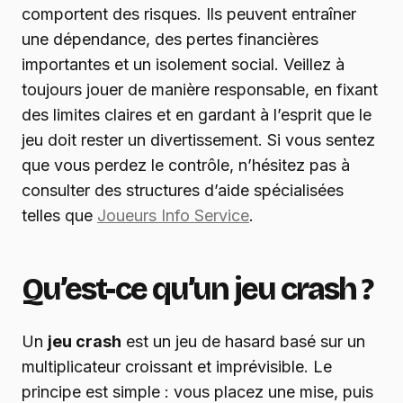
comportent des risques. Ils peuvent entraîner
une dépendance, des pertes financières
importantes et un isolement social. Veillez à
toujours jouer de manière responsable, en fixant
des limites claires et en gardant à l’esprit que le
jeu doit rester un divertissement. Si vous sentez
que vous perdez le contrôle, n’hésitez pas à
consulter des structures d’aide spécialisées
telles que
Joueurs Info Service
.
Qu’est-ce qu’un jeu crash ?
Un
jeu crash
est un jeu de hasard basé sur un
multiplicateur croissant et imprévisible. Le
principe est simple : vous placez une mise, puis