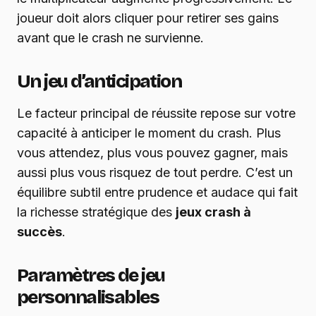
joueur doit alors cliquer pour retirer ses gains
avant que le crash ne survienne.
Un jeu d’anticipation
Le facteur principal de réussite repose sur votre
capacité à anticiper le moment du crash. Plus
vous attendez, plus vous pouvez gagner, mais
aussi plus vous risquez de tout perdre. C’est un
équilibre subtil entre prudence et audace qui fait
la richesse stratégique des
jeux crash à
succès
.
Paramètres de jeu
personnalisables