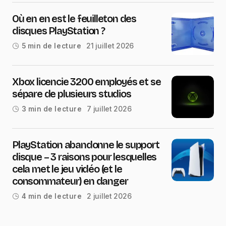
Où en en est le feuilleton des
disques PlayStation ?
21 juillet 2026
5 min de lecture
Xbox licencie 3200 employés et se
sépare de plusieurs studios
7 juillet 2026
3 min de lecture
PlayStation abandonne le support
disque – 3 raisons pour lesquelles
cela met le jeu vidéo (et le
consommateur) en danger
2 juillet 2026
4 min de lecture