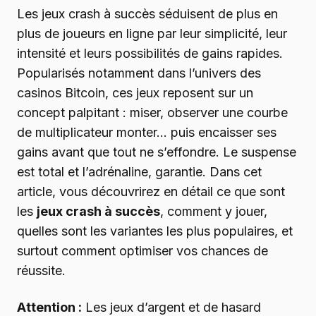
Les jeux crash à succès séduisent de plus en
plus de joueurs en ligne par leur simplicité, leur
intensité et leurs possibilités de gains rapides.
Popularisés notamment dans l’univers des
casinos Bitcoin, ces jeux reposent sur un
concept palpitant : miser, observer une courbe
de multiplicateur monter… puis encaisser ses
gains avant que tout ne s’effondre. Le suspense
est total et l’adrénaline, garantie. Dans cet
article, vous découvrirez en détail ce que sont
les
jeux crash à succès
, comment y jouer,
quelles sont les variantes les plus populaires, et
surtout comment optimiser vos chances de
réussite.
Attention :
Les jeux d’argent et de hasard