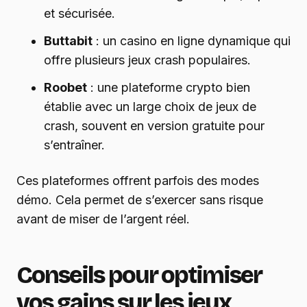
et sécurisée.
Buttabit
: un casino en ligne dynamique qui
offre plusieurs jeux crash populaires.
Roobet
: une plateforme crypto bien
établie avec un large choix de jeux de
crash, souvent en version gratuite pour
s’entraîner.
Ces plateformes offrent parfois des modes
démo. Cela permet de s’exercer sans risque
avant de miser de l’argent réel.
Conseils pour optimiser
vos gains sur les jeux