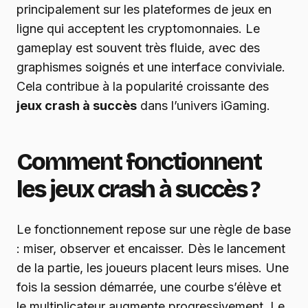
principalement sur les plateformes de jeux en
ligne qui acceptent les cryptomonnaies. Le
gameplay est souvent très fluide, avec des
graphismes soignés et une interface conviviale.
Cela contribue à la popularité croissante des
jeux crash à succès
dans l’univers iGaming.
Comment fonctionnent
les jeux crash à succès ?
Le fonctionnement repose sur une règle de base
: miser, observer et encaisser. Dès le lancement
de la partie, les joueurs placent leurs mises. Une
fois la session démarrée, une courbe s’élève et
le multiplicateur augmente progressivement. Le