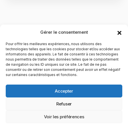
Gérer le consentement
Pour offrir les meilleures expériences, nous utilisons des
technologies telles que les cookies pour stocker et/ou accéder aux
informations des appareils. Le fait de consentir à ces technologies
nous permettra de traiter des données telles que le comportement
de navigation ou les ID uniques sur ce site. Le fait de ne pas
YubiGeek est un média français dédié aux nouvelles
consentir ou de retirer son consentement peut avoir un effet négatif
sur certaines caractéristiques et fonctions.
technologies, à la culture geek et au numérique. Fondé par
Maxence, le site partage depuis plus de 10 ans des
actualités, guides, tests et analyses autour de l’innovation,
Accepter
du web, du gaming et de la science, avec une approche
accessible et passionnée.
Refuser
PAGES
CATÉGORIES
YUBIGEEK
Voir les préférences
© 2025 YubiGeek. Tous droits réservés.