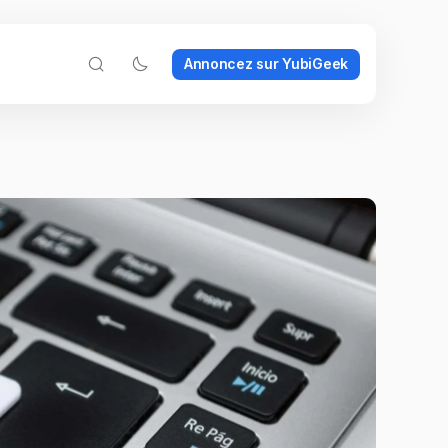
Annoncez sur YubiGeek