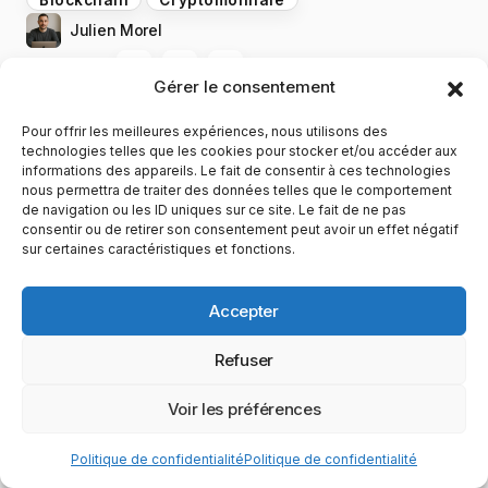
Blockchain
Cryptomonnaie
Julien Morel
PARTAGER
Gérer le consentement
Pour offrir les meilleures expériences, nous utilisons des
technologies telles que les cookies pour stocker et/ou accéder aux
informations des appareils. Le fait de consentir à ces technologies
nous permettra de traiter des données telles que le comportement
de navigation ou les ID uniques sur ce site. Le fait de ne pas
consentir ou de retirer son consentement peut avoir un effet négatif
Samsung : un tout nouveau visage sous
sur certaines caractéristiques et fonctions.
Android Oreo !
Accepter
Précédent
Refuser
Voir les préférences
Facebook Messenger : retour sur l’année 2017
Politique de confidentialité
Politique de confidentialité
Suivant