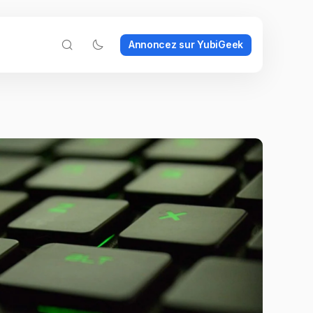
Annoncez sur YubiGeek