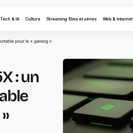
Tech & IA
Culture
Streaming films et séries
Web & Internet
ortable pour le « gaming »
X : un
table
 »