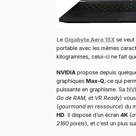
Le
Gigabyte Aero 15X
se veut 
portable avec les mêmes caracté
kilogrammes, celui-ci ne fait qu
NVIDIA
propose depuis quelque
graphiques
Max-Q
, ce qui per
puissante en graphisme. Sa
NVI
Go de RAM, et VR Ready
) vous
(
gourmand en ressource
) du 
HD
. Il dispose d’un écran
4K
(
a
2160 pixels
), et c’est un plus s