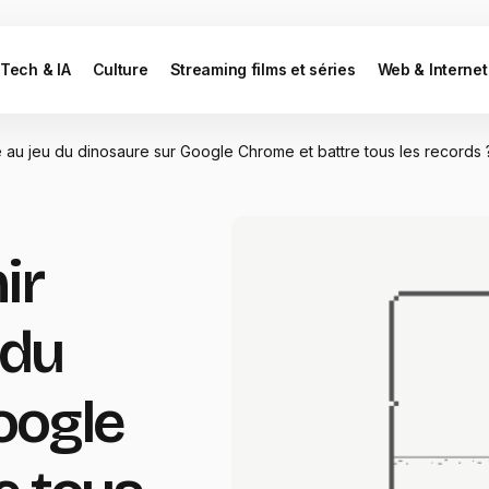
Tech & IA
Culture
Streaming films et séries
Web & Internet
 au jeu du dinosaure sur Google Chrome et battre tous les records 
ir
 du
oogle