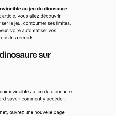
vincible au jeu du dinosaure
article, vous allez découvrir
ser le jeu, contourner ses limites,
peur, voire automatiser vos
tous les records.
 dinosaure sur
ir invincible au jeu du dinosaure
bord savoir comment y accéder.
rnet, ouvrez une nouvelle page