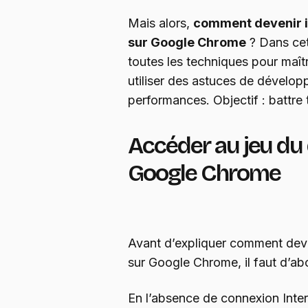
Mais alors,
comment devenir in
sur Google Chrome
? Dans cet 
toutes les techniques pour maîtri
utiliser des astuces de dévelop
performances. Objectif : battre 
Accéder au jeu du
Google Chrome
Avant d’expliquer comment deven
sur Google Chrome, il faut d’a
En l’absence de connexion Inte