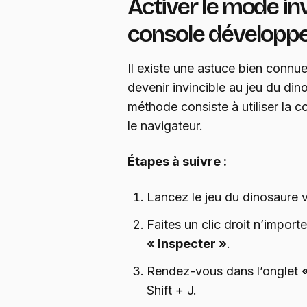
Activer le mode inv
console développ
Il existe une astuce bien conn
devenir invincible au jeu du di
méthode consiste à utiliser la 
le navigateur.
Étapes à suivre :
Lancez le jeu du dinosaure 
Faites un clic droit n’import
« Inspecter »
.
Rendez-vous dans l’onglet
Shift + J.