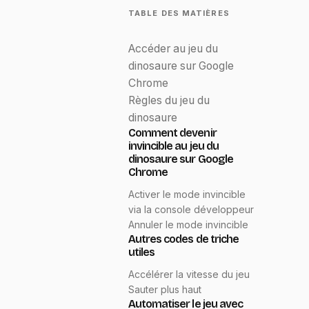
TABLE DES MATIÈRES
Accéder au jeu du
dinosaure sur Google
Chrome
Règles du jeu du
dinosaure
Comment devenir
invincible au jeu du
dinosaure sur Google
Chrome
Activer le mode invincible
via la console développeur
Annuler le mode invincible
Autres codes de triche
utiles
Accélérer la vitesse du jeu
Sauter plus haut
Automatiser le jeu avec