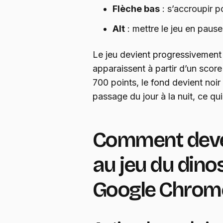
Flèche bas
: s’accroupir p
Alt
: mettre le jeu en pause
Le jeu devient progressivement p
apparaissent à partir d’un score
700 points, le fond devient noir
passage du jour à la nuit, ce qui
Comment deven
au jeu du dino
Google Chrom