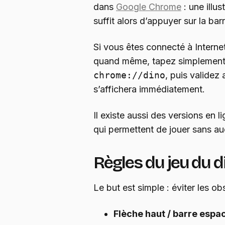
dans
Google Chrome
: une illus
suffit alors d’appuyer sur la bar
Si vous êtes connecté à Interne
quand même, tapez simplement d
chrome://dino
, puis validez
s’affichera immédiatement.
Il existe aussi des versions en
qui permettent de jouer sans a
Règles du jeu du 
Le but est simple : éviter les o
Flèche haut / barre espa