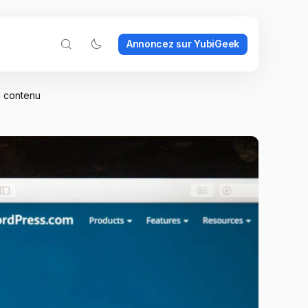
Annoncez sur YubiGeek
e contenu