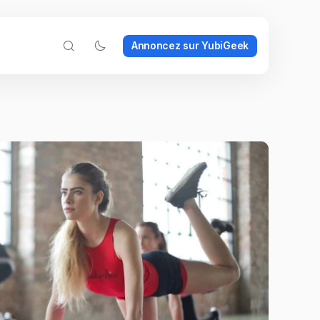
Annoncez sur YubiGeek