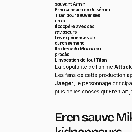
sauvant Armin
Eren consomme du sérum
Titan pour sauver ses
amis
Il coopère avec ses
ravisseurs
Les expériences du
durcissement
Il a défendu Mikasa au
procès
L’invocation de tout Titan
La popularité de l’anime
Attack
Les fans de cette production 
Jaeger
, le personnage principa
plus belles choses qu’
Eren
ait j
Eren sauve Mi
kidnappeurs