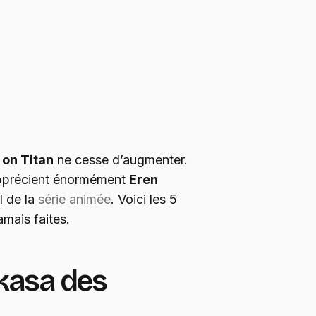
 on Titan
ne cesse d’augmenter.
apprécient énormément
Eren
l de la
série animée
. Voici les 5
amais faites.
kasa des