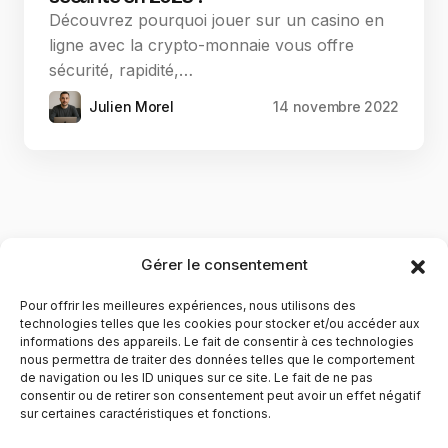
Découvrez pourquoi jouer sur un casino en
ligne avec la crypto-monnaie vous offre
sécurité, rapidité,…
Julien Morel
14 novembre 2022
Gérer le consentement
Pour offrir les meilleures expériences, nous utilisons des
technologies telles que les cookies pour stocker et/ou accéder aux
informations des appareils. Le fait de consentir à ces technologies
nous permettra de traiter des données telles que le comportement
de navigation ou les ID uniques sur ce site. Le fait de ne pas
YubiGeek est un média français dédié aux nouvelles
consentir ou de retirer son consentement peut avoir un effet négatif
sur certaines caractéristiques et fonctions.
technologies, à la culture geek et au numérique. Fondé par
Maxence, le site partage depuis plus de 10 ans des