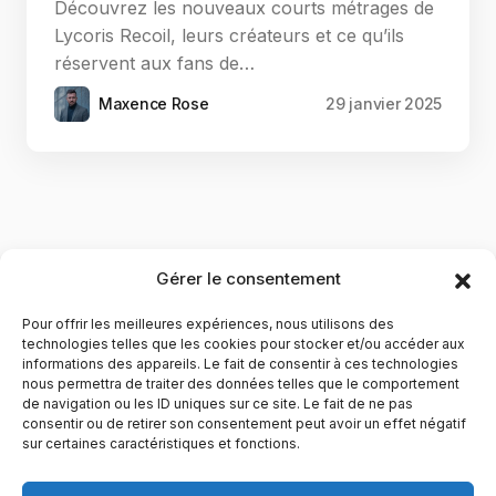
Découvrez les nouveaux courts métrages de
Lycoris Recoil, leurs créateurs et ce qu’ils
réservent aux fans de…
Maxence Rose
29 janvier 2025
Gérer le consentement
Pour offrir les meilleures expériences, nous utilisons des
technologies telles que les cookies pour stocker et/ou accéder aux
informations des appareils. Le fait de consentir à ces technologies
nous permettra de traiter des données telles que le comportement
de navigation ou les ID uniques sur ce site. Le fait de ne pas
YubiGeek est un média français dédié aux nouvelles
consentir ou de retirer son consentement peut avoir un effet négatif
sur certaines caractéristiques et fonctions.
technologies, à la culture geek et au numérique. Fondé par
Maxence, le site partage depuis plus de 10 ans des
actualités, guides, tests et analyses autour de l’innovation,