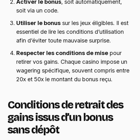
Activer le bonus
, soit automatiquement,
soit via un code.
Utiliser le bonus
sur les jeux éligibles. Il est
essentiel de lire les conditions d’utilisation
afin d’éviter toute mauvaise surprise.
Respecter les conditions de mise
pour
retirer vos gains. Chaque casino impose un
wagering spécifique, souvent compris entre
20x et 50x le montant du bonus reçu.
Conditions de retrait des
gains issus d’un bonus
sans dépôt