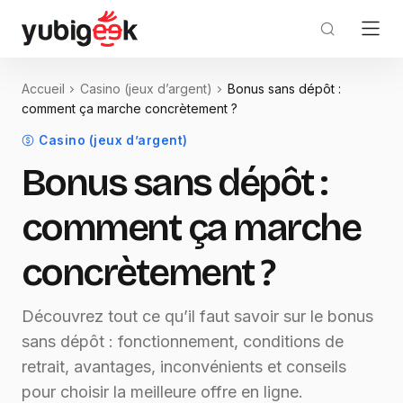
Accueil
Casino (jeux d’argent)
Bonus sans dépôt :
comment ça marche concrètement ?
Casino (jeux d’argent)
Bonus sans dépôt :
comment ça marche
concrètement ?
Découvrez tout ce qu’il faut savoir sur le bonus
sans dépôt : fonctionnement, conditions de
retrait, avantages, inconvénients et conseils
pour choisir la meilleure offre en ligne.