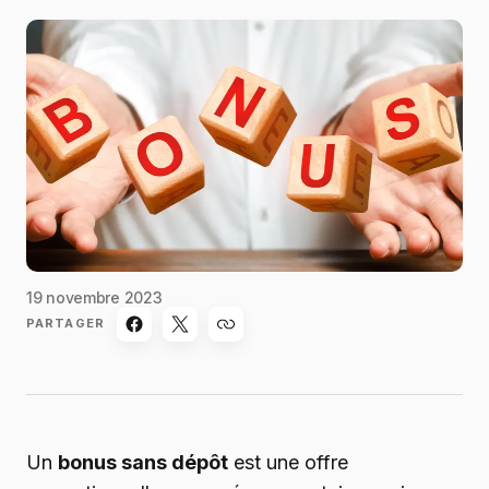
19 novembre 2023
PARTAGER
Un
bonus sans dépôt
est une offre