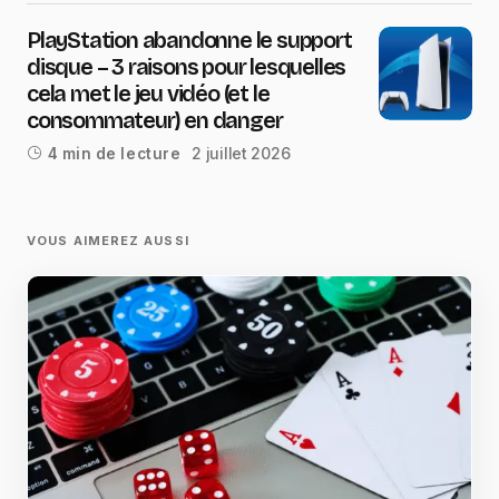
PlayStation abandonne le support
disque – 3 raisons pour lesquelles
cela met le jeu vidéo (et le
consommateur) en danger
2 juillet 2026
4 min de lecture
VOUS AIMEREZ AUSSI