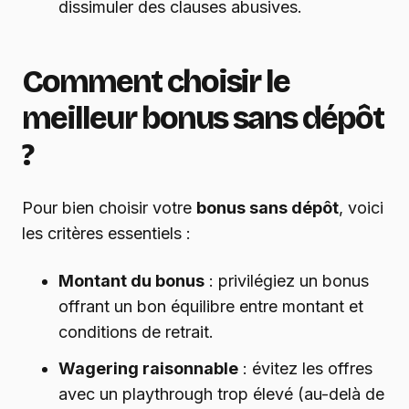
dissimuler des clauses abusives.
Comment choisir le
meilleur bonus sans dépôt
?
Pour bien choisir votre
bonus sans dépôt
, voici
les critères essentiels :
Montant du bonus
: privilégiez un bonus
offrant un bon équilibre entre montant et
conditions de retrait.
Wagering raisonnable
: évitez les offres
avec un playthrough trop élevé (au-delà de