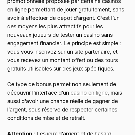
promotionnelle proposée par certains casinos
en ligne permettant de jouer gratuitement, sans
avoir à effectuer de dépôt d’argent. C’est l’un
des moyens les plus attractifs pour les
nouveaux joueurs de tester un casino sans
engagement financier. Le principe est simple :
vous vous inscrivez sur un site partenaire, et
vous recevez un montant offert ou des tours
gratuits utilisables sur des jeux spécifiques.
Ce type de bonus permet non seulement de
découvrir l’interface d’un
casino en ligne
, mais
aussi d’avoir une chance réelle de gagner de
l’argent, sous réserve de respecter certaines
conditions de mise et de retrait.
Attention :
Les jeux d’argent et de hasard