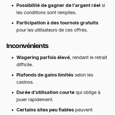
Possibilité de gagner de l’argent réel
si
les conditions sont remplies.
Participation à des tournois gratuits
pour les utilisateurs de ces offres.
Inconvénients
Wagering parfois élevé
, rendant le retrait
difficile.
Plafonds de gains limités
selon les
casinos.
Durée d’utilisation courte
qui oblige à
jouer rapidement.
Certains sites peu fiables
peuvent