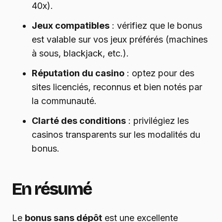
40x).
Jeux compatibles
: vérifiez que le bonus
est valable sur vos jeux préférés (machines
à sous, blackjack, etc.).
Réputation du casino
: optez pour des
sites licenciés, reconnus et bien notés par
la communauté.
Clarté des conditions
: privilégiez les
casinos transparents sur les modalités du
bonus.
En résumé
Le
bonus sans dépôt
est une excellente