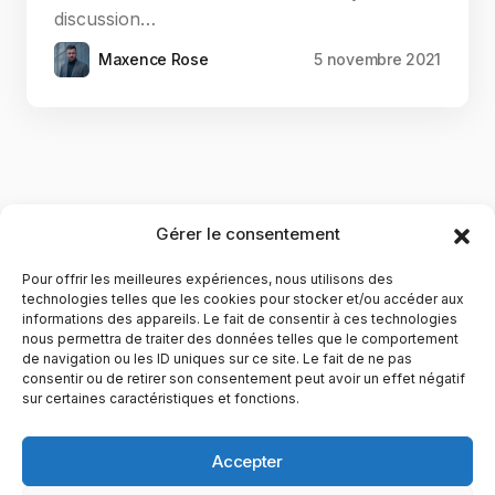
discussion…
Maxence Rose
5 novembre 2021
Gérer le consentement
Pour offrir les meilleures expériences, nous utilisons des
technologies telles que les cookies pour stocker et/ou accéder aux
informations des appareils. Le fait de consentir à ces technologies
nous permettra de traiter des données telles que le comportement
de navigation ou les ID uniques sur ce site. Le fait de ne pas
YubiGeek est un média français dédié aux nouvelles
consentir ou de retirer son consentement peut avoir un effet négatif
sur certaines caractéristiques et fonctions.
technologies, à la culture geek et au numérique. Fondé par
Maxence, le site partage depuis plus de 10 ans des
actualités, guides, tests et analyses autour de l’innovation,
Accepter
du web, du gaming et de la science, avec une approche