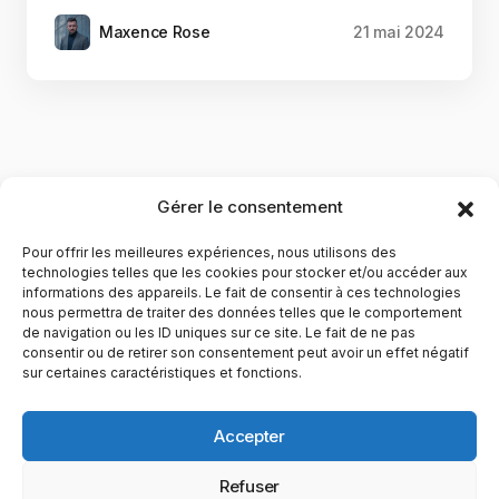
Maxence Rose
21 mai 2024
Gérer le consentement
Pour offrir les meilleures expériences, nous utilisons des
technologies telles que les cookies pour stocker et/ou accéder aux
informations des appareils. Le fait de consentir à ces technologies
nous permettra de traiter des données telles que le comportement
de navigation ou les ID uniques sur ce site. Le fait de ne pas
YubiGeek est un média français dédié aux nouvelles
consentir ou de retirer son consentement peut avoir un effet négatif
sur certaines caractéristiques et fonctions.
technologies, à la culture geek et au numérique. Fondé par
Maxence, le site partage depuis plus de 10 ans des
actualités, guides, tests et analyses autour de l’innovation,
Accepter
du web, du gaming et de la science, avec une approche
accessible et passionnée.
Refuser
PAGES