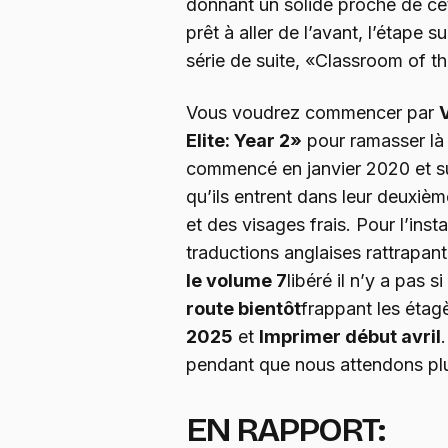
donnant un solide proche de cet
prêt à aller de l’avant, l’étape s
série de suite, «Classroom of the
Vous voudrez commencer par
Elite: Year 2»
pour ramasser là o
commencé en janvier 2020 et su
qu’ils entrent dans leur deuxiè
et des visages frais. Pour l’inst
traductions anglaises rattrapant
le volume 7
libéré il n’y a pas 
route bientôt
frappant les éta
2025
et
Imprimer début avril
pendant que nous attendons plu
EN RAPPORT: