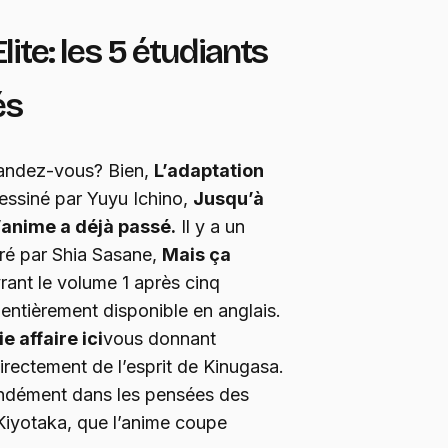
ite: les 5 étudiants
és
mandez-vous? Bien,
L’adaptation
essiné par Yuyu Ichino,
Jusqu’à
l’anime a déjà passé.
Il y a un
stré par Shia Sasane,
Mais ça
ant le volume 1 après cinq
 entièrement disponible en anglais.
e affaire ici
vous donnant
directement de l’esprit de Kinugasa.
fondément dans les pensées des
 Kiyotaka, que l’anime coupe