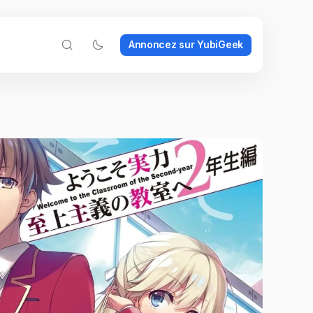
Annoncez sur YubiGeek