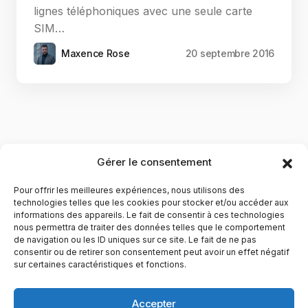
lignes téléphoniques avec une seule carte
SIM…
Maxence Rose
20 septembre 2016
Gérer le consentement
Pour offrir les meilleures expériences, nous utilisons des
technologies telles que les cookies pour stocker et/ou accéder aux
informations des appareils. Le fait de consentir à ces technologies
nous permettra de traiter des données telles que le comportement
de navigation ou les ID uniques sur ce site. Le fait de ne pas
YubiGeek est un média français dédié aux nouvelles
consentir ou de retirer son consentement peut avoir un effet négatif
sur certaines caractéristiques et fonctions.
technologies, à la culture geek et au numérique. Fondé par
Maxence, le site partage depuis plus de 10 ans des
actualités, guides, tests et analyses autour de l’innovation,
Accepter