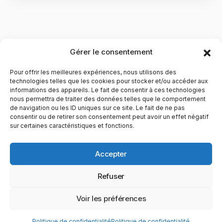
Gérer le consentement
Pour offrir les meilleures expériences, nous utilisons des
technologies telles que les cookies pour stocker et/ou accéder aux
informations des appareils. Le fait de consentir à ces technologies
nous permettra de traiter des données telles que le comportement
de navigation ou les ID uniques sur ce site. Le fait de ne pas
YubiGeek est un média français dédié aux nouvelles
consentir ou de retirer son consentement peut avoir un effet négatif
sur certaines caractéristiques et fonctions.
technologies, à la culture geek et au numérique. Fondé par
Maxence, le site partage depuis plus de 10 ans des
actualités, guides, tests et analyses autour de l’innovation,
Accepter
du web, du gaming et de la science, avec une approche
accessible et passionnée.
Refuser
PAGES
CATÉGORIES
YUBIGEEK
Voir les préférences
© 2025 YubiGeek. Tous droits réservés.
Politique de confidentialité
Politique de confidentialité