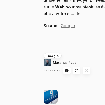
utiliser le lien « Envoyer un Fe
sur le
Web
pour maintenir les év
être à votre écoute !
Source :
Google
Google
Maxence Rose
PARTAGER