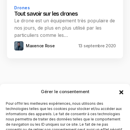
Drones
Tout savoir sur les drones
Le drone est un équipement très populaire de
nos jours, de plus en plus utilisé par les
particuliers comme les…
Maxence Rose
13 septembre 2020
Gérer le consentement
Pour offrir les meilleures expériences, nous utilisons des
technologies telles que les cookies pour stocker et/ou accéder aux
informations des appareils. Le fait de consentir à ces technologies
nous permettra de traiter des données telles que le comportement
de navigation ou les ID uniques sur ce site. Le fait de ne pas
YubiGeek est un média français dédié aux nouvelles
consentir ou de retirer son consentement peut avoir un effet négatif