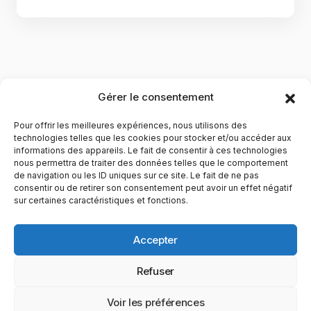
Gérer le consentement
Pour offrir les meilleures expériences, nous utilisons des
technologies telles que les cookies pour stocker et/ou accéder aux
informations des appareils. Le fait de consentir à ces technologies
nous permettra de traiter des données telles que le comportement
de navigation ou les ID uniques sur ce site. Le fait de ne pas
YubiGeek est un média français dédié aux nouvelles
consentir ou de retirer son consentement peut avoir un effet négatif
sur certaines caractéristiques et fonctions.
technologies, à la culture geek et au numérique. Fondé par
Maxence, le site partage depuis plus de 10 ans des
actualités, guides, tests et analyses autour de l’innovation,
Accepter
du web, du gaming et de la science, avec une approche
accessible et passionnée.
Refuser
PAGES
CATÉGORIES
YUBIGEEK
Voir les préférences